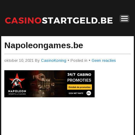
Napoleongames.be
oktober 10, 2021
By
CasinoKoning
• Posted in •
Geen reacties